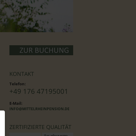
KONTAKT
Telefon:
+49 176 47195001
E-Mail:
INFO@MITTELRHEINPENSION.DE
ZERTIFIZIERTE QUALITÄT